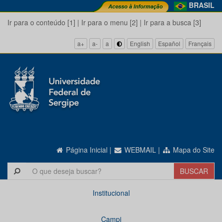
BRASIL
Ir para o conteúdo [1]
|
Ir para o menu [2]
|
Ir para a busca [3]
a+
a-
a
English
Español
Français
Página Inicial
|
WEBMAIL
|
Mapa do Site
Institucional
Campi