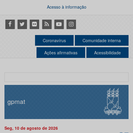
Acesso à informação
Facebook
Twitter
Flickr
RSS
Youtube
Instagram
Coronavírus
Comunidade interna
Ações afirmativas
Acessibilidade
gpmat
Seg, 10 de agosto de 2026