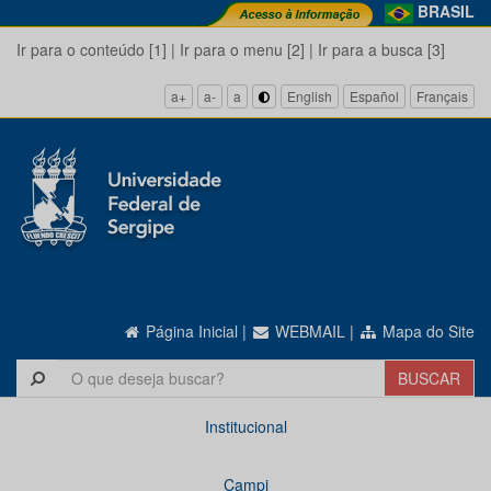
BRASIL
Ir para o conteúdo [1]
|
Ir para o menu [2]
|
Ir para a busca [3]
a+
a-
a
English
Español
Français
Página Inicial
|
WEBMAIL
|
Mapa do Site
Institucional
Campi