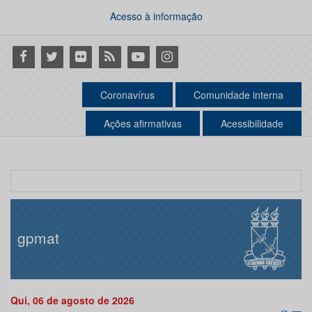
Acesso à informação
Facebook
Twitter
Flickr
RSS
Youtube
Instagram
Coronavírus
Comunidade interna
Ações afirmativas
Acessibilidade
gpmat
Qui, 06 de agosto de 2026