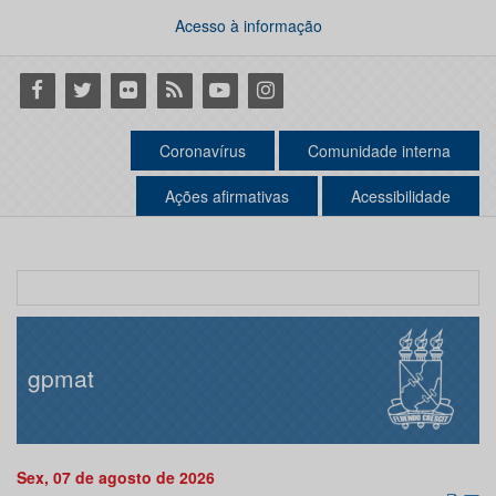
Acesso à informação
Facebook
Twitter
Flickr
RSS
Youtube
Instagram
Coronavírus
Comunidade interna
Ações afirmativas
Acessibilidade
gpmat
Sex, 07 de agosto de 2026