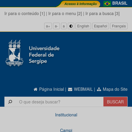
BRASIL
Ir para o conteúdo [1]
|
Ir para o menu [2]
|
Ir para a busca [3]
a+
a-
a
English
Español
Français
Página Inicial
|
WEBMAIL
|
Mapa do Site
Institucional
Campi